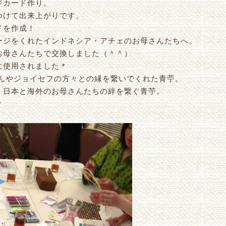
ジカード作り。
つけて出来上がりです。
ドを作成！
ージをくれたインドネシア・アチェのお母さんたちへ。
お母さんたちで交換しました（＾＾）
に使用されました＊
のみなさんやジョイセフの方々との縁を繋いでくれた青苧。
、日本と海外のお母さんたちの絆を繋ぐ青苧。
？