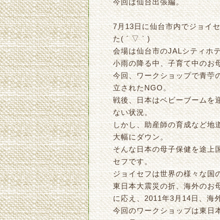
今回は仙台出張編。
7月13日に仙台市内でジョイセフ主
た( ´ ▽ ` )
会場は仙台市のJALシティホ
小雨の降る中、子育て中のお
今回、ワークショップで青苧
立されたNGO。
戦後、日本はベビーブームを
ない状況。
しかし、助産師の育成など地道
大幅にダウン。
そんな日本の母子保健を途上
セフです。
ジョイセフは世界の様々な国の
東日本大震災の折、海外のお
に応え、2011年3月14日
今回のワークショップは東日