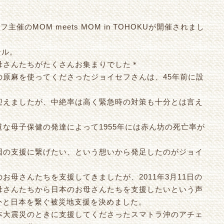
催のMOM meets MOM in TOHOKUが開催されまし
テル。
母さんたちがたくさんお集まりでした＊
の原麻を使ってくださったジョイセフさんは、45年前に設
迎えましたが、中絶率は高く緊急時の対策も十分とは言え
な母子保健の発達によって1955年には赤ん坊の死亡率が
国の支援に繋げたい、という想いから発足したのがジョイ
お母さんたちを支援してきましたが、2011年3月11日の
母さんたちから日本のお母さんたちを支援したいという声
、海外と日本を繋ぐ被災地支援を決めました。
本大震災のときに支援してくださったスマトラ沖のアチェ