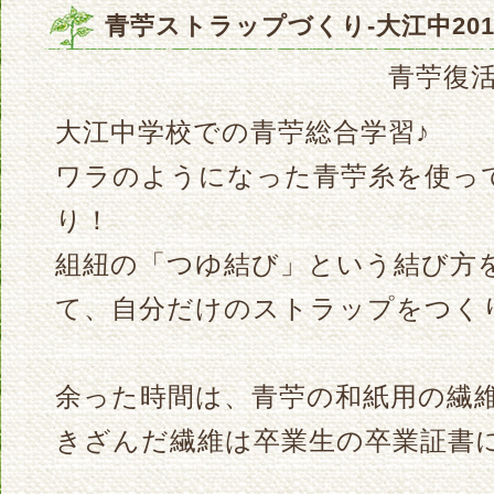
青苧ストラップづくり-大江中2018 
青苧復活夢
大江中学校での青苧総合学習♪
ワラのようになった青苧糸を使っ
り！
組紐の「つゆ結び」という結び方
て、自分だけのストラップをつく
余った時間は、青苧の和紙用の繊維
きざんだ繊維は卒業生の卒業証書