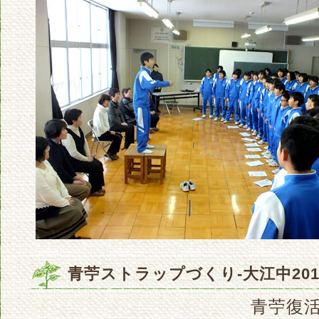
青苧ストラップづくり-大江中2018 
青苧復活夢