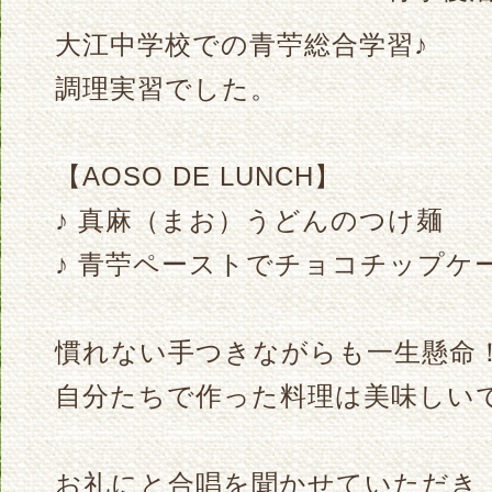
大江中学校での青苧総合学習♪
調理実習でした。
【AOSO DE LUNCH】
♪ 真麻（まお）うどんのつけ麺
♪ 青苧ペーストでチョコチップケ
慣れない手つきながらも一生懸命
自分たちで作った料理は美味しい
お礼にと合唱を聞かせていただき