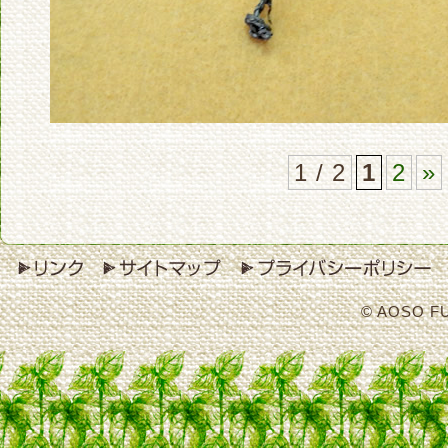
1 / 2
1
2
»
© AOSO F