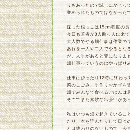
りもあったので試しにかじっ
誉められたものではなかった
採った根っこは15cm程度の
今日も若者が3人助っ人に来
大人数でやる畑仕事は作業の
あれを一人や二人でやるとな
が、人手があると苦になりま
畑仕事っていうのはやっぱり
仕事はぴったり12時に終わ
菜のこごみ、手作りおかずを
畑でみんなで食べるごはんは
そこでまた素敵な出会いがあ
私はいつも畑で起きているこ
たり、本を読んだりして日々
とは終わりのないもので、今