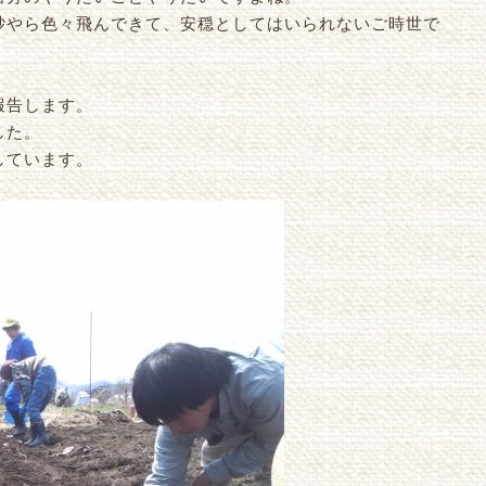
黄砂やら色々飛んできて、安穏としてはいられないご時世で
報告します。
した。
しています。