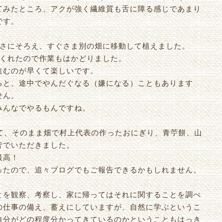
てみたところ、アクが強く繊維質も舌に障る感じであまり
です。
長さにそろえ、すぐさま別の畑に移動して植えました。
てくれたので作業もはかどりました。
進むのが早くて楽しいです。
ると、途中でやんだぐなる（嫌になる）こともあります
せん。
みんなでやるもんですね。
って、そのまま畑で村上代表の作ったおにぎり、青苧餅、山
皆でいただきました。
最高！
ったので、追々ブログでもご報告できるかもしれません。
とを観察、考察し、家に帰ってはそれに関することを調べ
の仕事の備え、蓄えにしていますが、自然に学ぶというこ
自分がどの程度分かってきているのかということもはっき