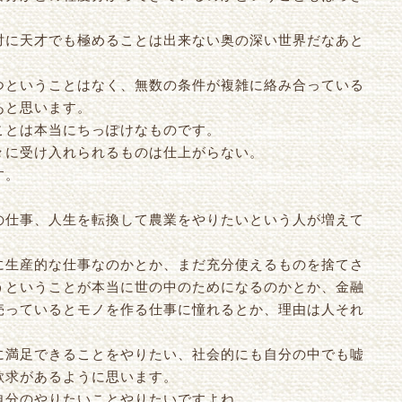
対に天才でも極めることは出来ない奥の深い世界だなあと
つということはなく、無数の条件が複雑に絡み合っている
あと思います。
ことは本当にちっぽけなものです。
々に受け入れられるものは仕上がらない。
す。
の仕事、人生を転換して農業をやりたいという人が増えて
に生産的な仕事なのかとか、まだ充分使えるものを捨てさ
うということが本当に世の中のためになるのかとか、金融
売っているとモノを作る仕事に憧れるとか、理由は人それ
に満足できることをやりたい、社会的にも自分の中でも嘘
欲求があるように思います。
自分のやりたいことやりたいですよね。