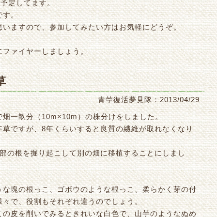
を予定してます。
です。
思いますので、参加してみたい方はお気軽にどうぞ。
にファイヤーしましょう。
草
青苧復活夢見隊：2013/04/29
畑一畝分（10m×10m）の株分けをしました。
年草ですが、8年くらいすると良質の繊維が取れなくなり
一部の根を掘り起こして別の畑に移植することにしまし
うな塊の根っこ、ゴボウのような根っこ、柔らかく芽の付
様々で、役割もそれぞれ違うのでしょう。
この皮を削いでみるときれいな白色で、山芋のようなぬめ