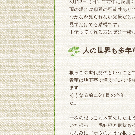
5月12日（日）午前中に焼畑
雨の場合は順延の可能性あり
なかなか見られない光景だと
見学だけでも結構です。
手伝ってくれる方はぜひ一緒
人の世界も多年
根っこの世代交代ということで
青苧は地下茎で増えていく多
ます。
そうなる前に6年目の今年、
た。
一株の根っこも木質化したよ
いた根っこ、毛細根と形状も
ちなみにゴボウのような根っ