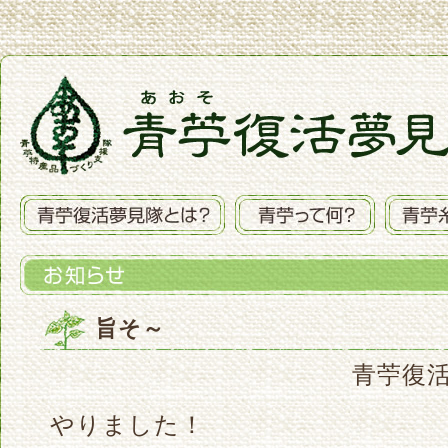
旨そ～
青苧復活夢
やりました！