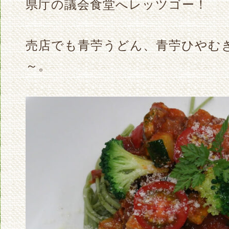
県庁の議会食堂へレッツゴー！
売店でも青苧うどん、青苧ひやむ
～。