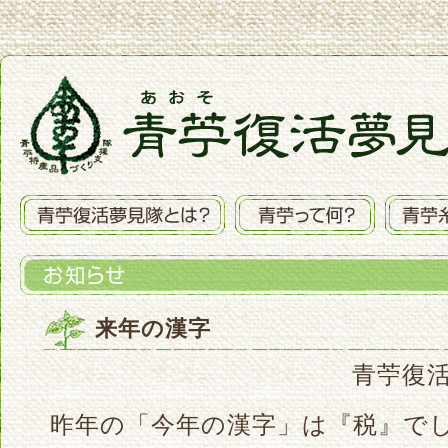
来年の漢字
青苧復活夢
昨年の「今年の漢字」は『税』で