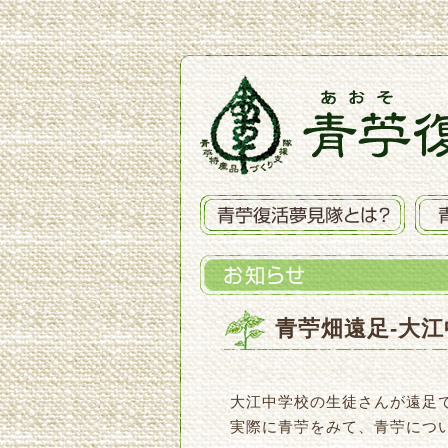
青苧畑遠足-大江中
大江中学校の生徒さんが遠足
実際に青苧をみて、青苧につ